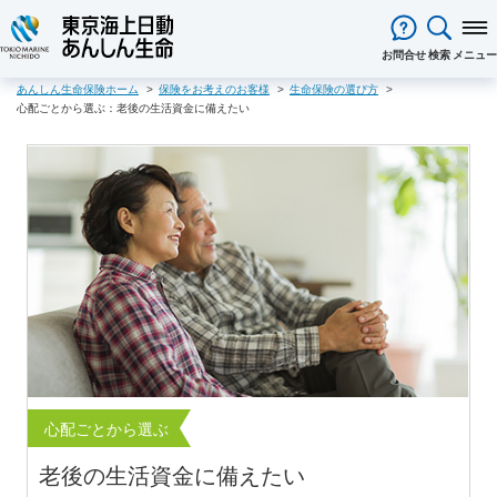
閉じる
お問合せ
検索
メニュー
あんしん生命保険ホーム
保険をお考えのお客様
生命保険の選び方
保険をお考え
のお客様
心配ごとから選ぶ：老後の生活資金に備えたい
保険をお考えのお客様TOPへ
商品一覧
保険商品から選ぶ
ライフイベントから選ぶ
資料請求
ご契約者様
心配ごとから選ぶ
保険の基礎知識
医療保険
ご契約者様TOPへ
法人のお客様
インターネットでご加入いただけ
法人向け保険商品
メディカルＫｉｔ ＮＥＯ
メディカルＫｉｔ Ｒ
東京海上日動マイページのご案内
「ワンタイム手続き」のご案内
法人のお客様TOPへ
あんしん生命
について
る保険商品
あんしん治療サポート保険
あんしん治療サポート保険R
重要なお知らせ
サービス
企業のライフステージごとに必要
経営者の皆様向け商品
あんしん生命についてTOPへ
ライフパートナー
について
ご相談・ご契約の流れ
申込方法の違い
メディカルＫｉｔエール
メディカルＫｉｔエールＲ
な準備とは？
東京海上グループについて
会社情報
各種お手続き
がん保険
従業員の皆様向け商品
お客様本位の業務運営方針
お客様からの贈り物（お客様の
あんしんがん治療保険
がん診断保険Ｒ
保険金・給付金・満期金・年金等
契約内容／登録情報の確認・変更
資料請求
声）
死亡保険（終身保険・定期保険）
の請求
お客様をがんからお守りする運動
サステナビリティ
長生き支援終身
スマートあんしん定期
契約者貸付の利用・返済
保障内容の見直し・契約の解約
採用情報
保険金等の適切なお支払いに向け
お問い合わせ
あんしん定期エール
あんしん終身エール
保険料支払方法の変更
保険証券・控除証明書の発行・再
た取組み
心配ごとから選ぶ
あんしん夢終身
終身保険
発行
あんしん解体新書
CMギャラリー・キャラクター紹介
定期保険
変額保険・変額年金保険固有のお
総合福祉団体定期保険のお手続き
老後の生活資金に備えたい
よくある質問
家計保障・就業不能保障
手続き