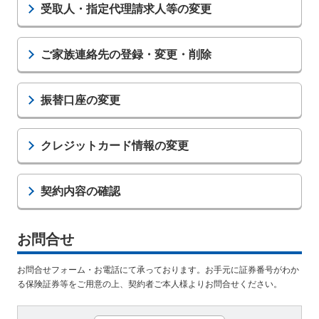
保険用語集
受取人・指定代理請求人等の変更
家計保障定期保険ＮＥＯ
あんしん就業不能保障保険
東京海上ホールディングス
ライフイベントごとのお手続き
介護年金保険
あんしんねんきん介護
あんしんねんきん介護Ｒ
急な資金が必要なとき
引越しするとき
ご家族連絡先の登録・変更・削除
結婚するとき
保険料の支払いが困難なとき
こども保険
海外渡航するとき
確定申告・年末調整するとき
5年ごと利差配当付こども保険
振替口座の変更
子どもが生まれるとき
子どもが独立・就職するとき
転職・退職するとき
離婚するとき
個人年金保険
介護が必要になったとき
ご病気・ご不幸があったとき
クレジットカード情報の変更
個人年金保険
変額保険
契約内容の確認
マーケットリンク
お問合せ
お問合せフォーム・お電話にて承っております。お手元に証券番号がわか
る保険証券等をご用意の上、契約者ご本人様よりお問合せください。