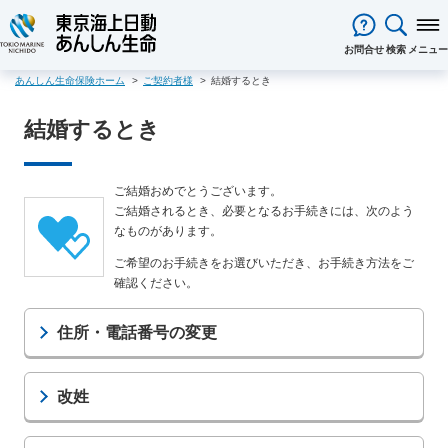
閉じる
お問合せ
検索
メニュー
あんしん生命保険ホーム
ご契約者様
結婚するとき
保険をお考え
のお客様
結婚するとき
保険をお考えのお客様TOPへ
商品一覧
保険商品から選ぶ
ライフイベントから選ぶ
資料請求
ご契約者様
心配ごとから選ぶ
保険の基礎知識
医療保険
ご契約者様TOPへ
法人のお客様
ご結婚おめでとうございます。
インターネットでご加入いただけ
法人向け保険商品
メディカルＫｉｔ ＮＥＯ
メディカルＫｉｔ Ｒ
東京海上日動マイページのご案内
「ワンタイム手続き」のご案内
法人のお客様TOPへ
あんしん生命
について
ご結婚されるとき、必要となるお手続きには、次のよう
る保険商品
あんしん治療サポート保険
あんしん治療サポート保険R
なものがあります。
重要なお知らせ
サービス
企業のライフステージごとに必要
経営者の皆様向け商品
あんしん生命についてTOPへ
ライフパートナー
について
ご相談・ご契約の流れ
申込方法の違い
メディカルＫｉｔエール
メディカルＫｉｔエールＲ
な準備とは？
東京海上グループについて
ご希望のお手続きをお選びいただき、お手続き方法をご
会社情報
各種お手続き
がん保険
従業員の皆様向け商品
確認ください。
お客様本位の業務運営方針
お客様からの贈り物（お客様の
あんしんがん治療保険
がん診断保険Ｒ
保険金・給付金・満期金・年金等
契約内容／登録情報の確認・変更
資料請求
声）
死亡保険（終身保険・定期保険）
の請求
住所・電話番号の変更
お客様をがんからお守りする運動
サステナビリティ
長生き支援終身
スマートあんしん定期
契約者貸付の利用・返済
保障内容の見直し・契約の解約
採用情報
保険金等の適切なお支払いに向け
お問い合わせ
あんしん定期エール
あんしん終身エール
保険料支払方法の変更
保険証券・控除証明書の発行・再
た取組み
あんしん夢終身
終身保険
改姓
発行
あんしん解体新書
CMギャラリー・キャラクター紹介
定期保険
変額保険・変額年金保険固有のお
総合福祉団体定期保険のお手続き
よくある質問
家計保障・就業不能保障
手続き