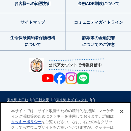
お客様への勧誘方針
金融ADR制度
について
サイトマップ
コミュニティ
ガイドライン
生命保険契約者
保護機構
詐欺等の金融犯罪
について
についてのご注意
公式アカウントで情報発信中
東京海上日動
日新火災
東京海上ダイレクト
東京海上ミレア少額短期
本サイトでは、サイト改善のための統計的な把握、マーケテ
ィング活動等のためにクッキーを使用しております。詳細は
次
クッキーポリシー
をご覧ください。なお、右上の×をクリッ
の
クしても本ウェブサイトをご覧いただけますが、クッキーは
東