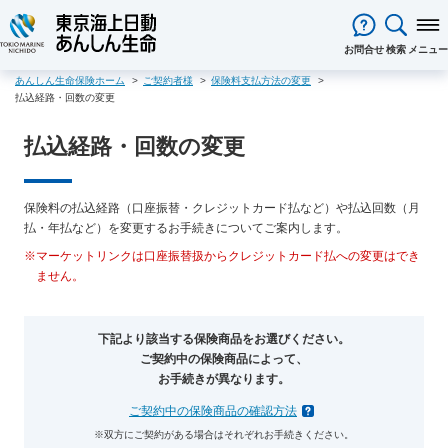
閉じる
お問合せ
検索
メニュー
あんしん生命保険ホーム
ご契約者様
保険料支払方法の変更
保険をお考え
のお客様
払込経路・回数の変更
保険をお考えのお客様TOPへ
商品一覧
払込経路・回数の変更
保険商品から選ぶ
ライフイベントから選ぶ
資料請求
ご契約者様
心配ごとから選ぶ
保険の基礎知識
医療保険
ご契約者様TOPへ
法人のお客様
インターネットでご加入いただけ
法人向け保険商品
メディカルＫｉｔ ＮＥＯ
メディカルＫｉｔ Ｒ
東京海上日動マイページのご案内
保険料の払込経路（口座振替・クレジットカード払など）や払込回数（月
「ワンタイム手続き」のご案内
法人のお客様TOPへ
あんしん生命
について
る保険商品
あんしん治療サポート保険
あんしん治療サポート保険R
払・年払など）を変更するお手続きについてご案内します。
重要なお知らせ
サービス
企業のライフステージごとに必要
経営者の皆様向け商品
あんしん生命についてTOPへ
ライフパートナー
について
ご相談・ご契約の流れ
申込方法の違い
メディカルＫｉｔエール
メディカルＫｉｔエールＲ
※マーケットリンクは口座振替扱からクレジットカード払への変更はでき
な準備とは？
東京海上グループについて
会社情報
各種お手続き
がん保険
ません。
従業員の皆様向け商品
お客様本位の業務運営方針
お客様からの贈り物（お客様の
あんしんがん治療保険
がん診断保険Ｒ
保険金・給付金・満期金・年金等
契約内容／登録情報の確認・変更
資料請求
声）
死亡保険（終身保険・定期保険）
の請求
お客様をがんからお守りする運動
サステナビリティ
下記より該当する保険商品をお選びください。
長生き支援終身
スマートあんしん定期
契約者貸付の利用・返済
保障内容の見直し・契約の解約
採用情報
保険金等の適切なお支払いに向け
ご契約中の保険商品によって、
お問い合わせ
あんしん定期エール
あんしん終身エール
保険料支払方法の変更
保険証券・控除証明書の発行・再
お手続きが異なります。
た取組み
あんしん夢終身
終身保険
発行
あんしん解体新書
CMギャラリー・キャラクター紹介
ご契約中の保険商品の確認方法
定期保険
変額保険・変額年金保険固有のお
総合福祉団体定期保険のお手続き
よくある質問
※双方にご契約がある場合はそれぞれお手続きください。
家計保障・就業不能保障
手続き