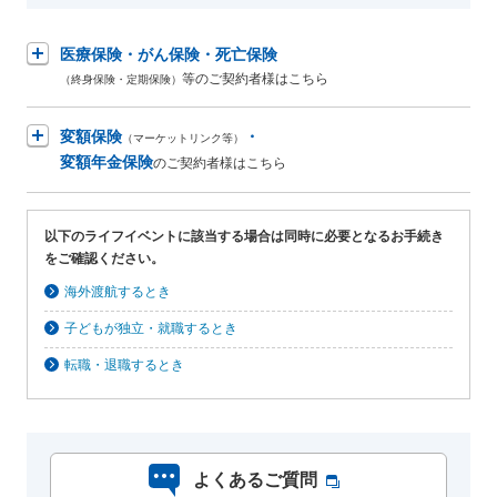
保険用語集
家計保障定期保険ＮＥＯ
あんしん就業不能保障保険
東京海上ホールディングス
ライフイベントごとのお手続き
介護年金保険
医療保険・がん保険・死亡保険
あんしんねんきん介護
あんしんねんきん介護Ｒ
急な資金が必要なとき
引越しするとき
等のご契約者様はこちら
（終身保険・定期保険）
結婚するとき
保険料の支払いが困難なとき
こども保険
海外渡航するとき
確定申告・年末調整するとき
変額保険
・
（マーケットリンク等）
5年ごと利差配当付こども保険
子どもが生まれるとき
子どもが独立・就職するとき
変額年金保険
のご契約者様はこちら
転職・退職するとき
離婚するとき
個人年金保険
介護が必要になったとき
ご病気・ご不幸があったとき
個人年金保険
以下のライフイベントに該当する場合は同時に必要となるお手続き
をご確認ください。
変額保険
海外渡航するとき
マーケットリンク
子どもが独立・就職するとき
転職・退職するとき
よくあるご質問