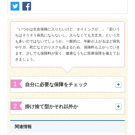
保険用語集
家計保障定期保険ＮＥＯ
あんしん就業不能保障保険
東京海上ホールディングス
ライフイベントごとのお手続き
介護年金保険
あんしんねんきん介護
あんしんねんきん介護Ｒ
急な資金が必要なとき
引越しするとき
結婚するとき
保険料の支払いが困難なとき
「いつかは生命保険に入りたいけど、タイミングが…」「若いう
こども保険
ちはそうそう病気にならないし、入らなくても大丈夫」という方
海外渡航するとき
確定申告・年末調整するとき
5年ごと利差配当付こども保険
も多いのではないでしょうか。一般的に、年齢が上がるほど病気
子どもが生まれるとき
子どもが独立・就職するとき
やケガ、死亡などのリスクも高まるため、保険料も上がっていき
転職・退職するとき
離婚するとき
個人年金保険
ます。少しでも保険料が安く、健康なうちに医療保障を備えてお
介護が必要になったとき
ご病気・ご不幸があったとき
きましょう。
個人年金保険
変額保険
1
マーケットリンク
自分に必要な保障をチェック
2
掛け捨て型かそれ以外か
関連情報