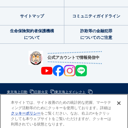
サイトマップ
コミュニティ
ガイドライン
生命保険契約者
保護機構
詐欺等の金融犯罪
について
についてのご注意
公式アカウントで情報発信中
東京海上日動
日新火災
東京海上ダイレクト
東京海上ミレア少額短期
本サイトでは、サイト改善のための統計的な把握、マーケテ
ィング活動等のためにクッキーを使用しております。詳細は
次
クッキーポリシー
をご覧ください。なお、右上の×をクリッ
の
クしても本ウェブサイトをご覧いただけますが、クッキーは
東
一
利用されている状態となります。
京