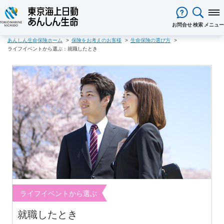
閉じる
お問合せ
検索
メニュー
あんしん生命保険ホーム
保険をお考えのお客様
生命保険の選び方
保険をお考え
のお客様
ライフイベントから選ぶ：就職したとき
保険をお考えのお客様TOPへ
商品一覧
保険商品から選ぶ
ライフイベントから選ぶ
資料請求
ご契約者様
心配ごとから選ぶ
保険の基礎知識
医療保険
ご契約者様TOPへ
法人のお客様
インターネットでご加入いただけ
法人向け保険商品
メディカルＫｉｔ ＮＥＯ
メディカルＫｉｔ Ｒ
東京海上日動マイページのご案内
「ワンタイム手続き」のご案内
法人のお客様TOPへ
あんしん生命
について
る保険商品
あんしん治療サポート保険
あんしん治療サポート保険R
重要なお知らせ
サービス
企業のライフステージごとに必要
経営者の皆様向け商品
あんしん生命についてTOPへ
ライフパートナー
について
ご相談・ご契約の流れ
申込方法の違い
メディカルＫｉｔエール
メディカルＫｉｔエールＲ
な準備とは？
東京海上グループについて
会社情報
各種お手続き
がん保険
従業員の皆様向け商品
お客様本位の業務運営方針
お客様からの贈り物（お客様の
あんしんがん治療保険
がん診断保険Ｒ
保険金・給付金・満期金・年金等
契約内容／登録情報の確認・変更
資料請求
声）
死亡保険（終身保険・定期保険）
の請求
お客様をがんからお守りする運動
サステナビリティ
長生き支援終身
スマートあんしん定期
契約者貸付の利用・返済
保障内容の見直し・契約の解約
採用情報
保険金等の適切なお支払いに向け
お問い合わせ
あんしん定期エール
あんしん終身エール
保険料支払方法の変更
保険証券・控除証明書の発行・再
た取組み
ライフイベントから選ぶ
あんしん夢終身
終身保険
発行
あんしん解体新書
CMギャラリー・キャラクター紹介
定期保険
変額保険・変額年金保険固有のお
総合福祉団体定期保険のお手続き
就職したとき
よくある質問
家計保障・就業不能保障
手続き