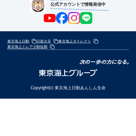
公式アカウントで情報発信中
東京海上日動
日新火災
東京海上ダイレクト
東京海上ミレア少額短期
次
の
東
一
京
歩
海
Copyright(c) 東京海上日動あんしん生命
の
上
力
グ
に
ル
な
ー
る
プ