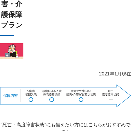
ライフイベントごとのお手続き
介護年金保険
東京海上ホールディングス
害・介
あんしんねんきん介護
あんしんねんきん介護Ｒ
急な資金が必要なとき
引越しするとき
護保障
結婚するとき
保険料の支払いが困難なとき
こども保険
海外渡航するとき
確定申告・年末調整するとき
プラン
5年ごと利差配当付こども保険
子どもが生まれるとき
子どもが独立・就職するとき
転職・退職するとき
離婚するとき
個人年金保険
介護が必要になったとき
ご病気・ご不幸があったとき
個人年金保険
変額保険
マーケットリンク
2021年1月現在
"死亡・高度障害状態"にも備えたい方にはこちらがおすすめで