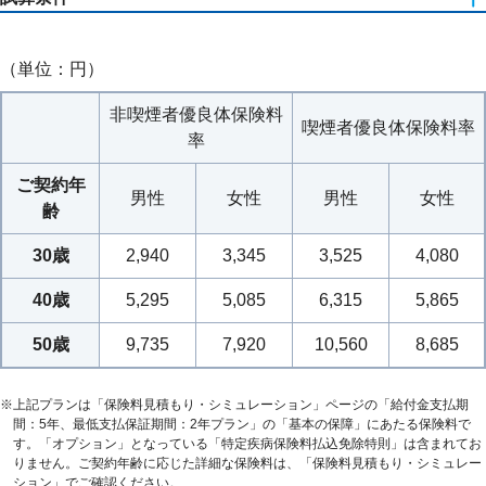
口座振替扱
保険期間・保険料払込期間：60歳まで
（単位：円）
最低支払保証期間：2年
[5疾病・障害・介護保障プラン(保険契約の型：Ⅲ型)］基準給
非喫煙者優良体保険料
付金月額：15万円
喫煙者優良体保険料率
率
給付金支払期間：5年
ご契約年
男性
女性
男性
女性
齢
30歳
2,940
3,345
3,525
4,080
［注］数字は端数処理の関係上、合計が100％になっておりません。
「就業不能に関する調査」当社調べ（2020年8月）
40歳
5,295
5,085
6,315
5,865
50歳
9,735
7,920
10,560
8,685
※
上記プランは「保険料見積もり・シミュレーション」ページの「給付金支払期
間：5年、最低支払保証期間：2年プラン」の「基本の保障」にあたる保険料で
す。「オプション」となっている「特定疾病保険料払込免除特則」は含まれてお
りません。ご契約年齢に応じた詳細な保険料は、「保険料見積もり・シミュレー
ション」でご確認ください。