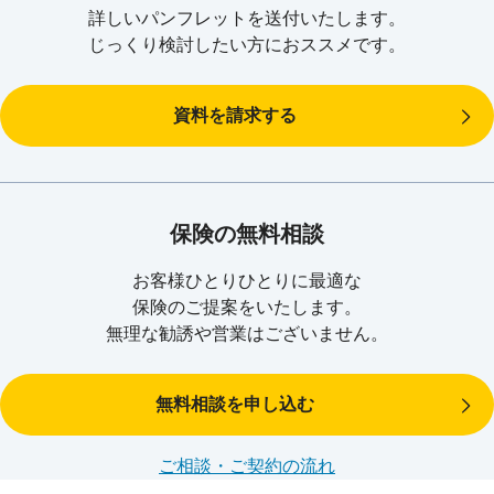
特定疾病【悪性新生物（がん）・心疾患・脳血管疾患】で
所定の状態
に
詳しいパンフレットを送付いたします。
状態
になられたときに、毎月給付金をお受け取
該当された場合、将来の保険料のお払込みは不要となります。
じっくり検討したい方におススメです。
りいただけます。 （就業不能保険金）
●
お支払事由に該当したとき、就業不能保険金（基準給付金月額）を給
資料を請求する
付金支払期間満了日まで毎月お受け取りいただけます。
●
就業不能保険金の支払対象となった場合、定期的なご申告をいただく
ことなく、継続的に給付金をお受け取りいただけます。
●
毎月の給付金にかえて、就業不能保険金の全額または一部の一時受取
保険の無料相談
を選択することができます。
お客様ひとりひとりに最適な
働けなくなると生活にはどのような影響があるでしょうか？
保険のご提案をいたします。
無理な勧誘や営業はございません。
無料相談を申し込む
ご相談・ご契約の流れ