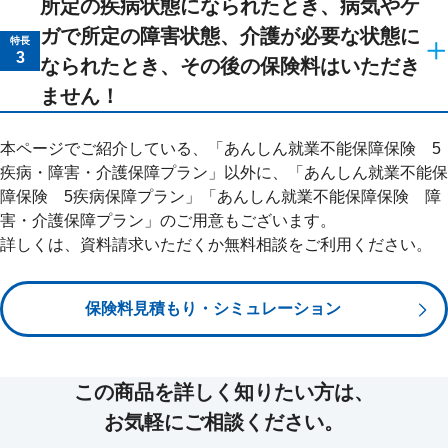
金）
喫煙状況や健康状態等が
当社の定める基準
を満たす場合、標準
所定の疾病状態になられたとき、病気やケ
保険料率よりも割安な保険料でお申し込みいただけます。
ガで所定の障害状態、介護が必要な状態に
特長
5疾病の治療のため所定の入院をしたとき、就業不能保険金
3
なられたとき、その後の保険料はいただき
（基準給付金月額）の２か月分をお受け取りいただけます。
支払限度回数は保険期間を通じて1回です。
ません！
5疾病
による
所定の入院・在宅療養状態
、病気やケガで
所定の
入院時に、治療費以外に発生する費用の例
障害状態
、
介護が必要な所定の状態
になられたとき、将来の保
本ページでご紹介している、「あんしん就業不能保障保険 5
険料のお払込みが不要となります。
疾病・障害・介護保障プラン」以外に、「あんしん就業不能保
障保険 5疾病保障プラン」「あんしん就業不能保障保険 障
●
責任開始日からその日を含めて90日を経過する日まで（責任開始期前
害・介護保障プラン」のご用意もございます。
を含みます。）に悪性新生物（がん）に罹患したときは、所定の疾病
詳しくは、資料請求いただくか無料相談をご利用ください。
状態による保険料払込みの免除はできません。また、その後新たに悪
性新生物（がん）に罹患されても、所定の疾病状態による保険料払込
みの免除はできません。
保険料見積もり・シミュレーション
等
●
「上皮内新生物」は、保険料払込みの免除対象の悪性新生物（がん）
ではありません。
オプションとして特定疾病保険料払込免除特則
この商品を詳しく知りたい方は、
5疾病
による
所定の入院・在宅療養状態
、病気
を付加した場合
お気軽にご相談ください。
やケガで
所定の障害状態
、
介護が必要な所定の