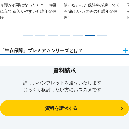
介護が必要になったとき、お役
使わなかった保険料が戻ってく
に立てる入りやすい介護年金保
る“新しいカタチの介護年金保
険
険”
「生存保障」プレミアムシリーズとは？
資料請求
詳しいパンフレットを
送付いたします。
あんしん生命では、短期入院時代の退院後の暮らし、働けないと
じっくり検討したい方に
おススメです。
きの不安、介護や老後への備えをサポートするため「生存保障革
命」に取り組んでおり、お薦め商品をプレミアムシリーズとして
ご用意しています。
資料を請求する
「生存保障」革命の詳細を見る