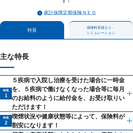
す！
家計保障定期保険ＮＥＯ
保険料見積もり・
特長
シミュレーション
主な特長
５疾病で入院し治療を受けた場合に一時金
を、５疾病で働けなくなった場合等に毎月
特長
1
のお給料のように給付金を、お受け取りい
ただけます！
5疾病
の治療で入院をしたとき、一時金をお受
喫煙状況や健康状態等によって、保険料が
特長
2
け取りいただけます。（５疾病初期入院給付
割安になります！