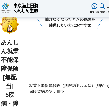
あんしん生命保険ホーム
保険をお考えのお客様
家計保障・就業不能保障
あんしん就業不能保障保険
閉じる
お問合せ
検索
メ
働けなくなったときの保障を
保険をお考え
のお客様
確保したい方におすすめ
保険をお考えのお客様TOPへ
商品一覧
保険商品から選ぶ
ライフイベントから選ぶ
資料請求
ご契約者様
心配ごとから選ぶ
保険の基礎知識
あんし
医療保険
ご契約者様TOPへ
法人のお客様
インターネットでご加入いただける
法人向け保険商品
メディカルＫｉｔ ＮＥＯ
メディカルＫｉｔ Ｒ
東京海上日動マイページのご案内
「ワンタイム手続き」のご案内
法人のお客様TOPへ
あんしん生命
について
ん就業
保険商品
あんしん治療サポート保険
あんしん治療サポート保険R
重要なお知らせ
サービス
企業のライフステージごとに必要な
経営者の皆様向け商品
あんしん生命についてTOPへ
ライフパートナー
について
ご相談・ご契約の流れ
申込方法の違い
メディカルＫｉｔエール
メディカルＫｉｔエールＲ
不能保
準備とは？
東京海上グループについて
会社情報
各種お手続き
がん保険
従業員の皆様向け商品
お客様本位の業務運営方針
お客様からの贈り物（お客様の声
障保険
あんしんがん治療保険
がん診断保険Ｒ
保険金・給付金・満期金・年金等の
契約内容／登録情報の確認・変更
資料請求
お客様をがんからお守りする運動
サステナビリティ
死亡保険（終身保険・定期保険）
請求
採用情報
保険金等の適切なお支払いに向け
[無配
長生き支援終身
スマートあんしん定期
契約者貸付の利用・返済
保障内容の見直し・契約の解約
取組み
あんしん定期エール
お問い合わせ
あんしん終身エール
当]
保険料支払方法の変更
就業不能保障保険（無解約返戻金型）[無配当]
保険証券・控除証明書の発行・再
あんしん解体新書
CMギャラリー・キャラクター紹
あんしん夢終身
終身保険
行
保険契約の型：Ⅲ型
5疾
定期保険
変額保険・変額年金保険固有のお手
総合福祉団体定期保険のお手続き
よくある質問
家計保障・就業不能保障
続き
病・障
家計保障定期保険ＮＥＯ
あんしん就業不能保障保険
保険用語集