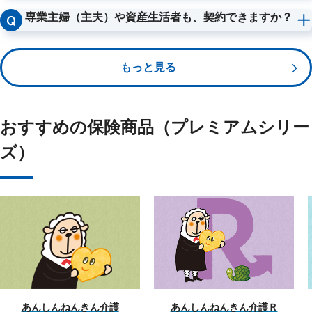
就業不能保障は、病気やケガで働けなくなったときに一定期間、
※１
給付金をお支払いする保険です
専業主婦（主夫）や資産生活者も、契約できますか？
。収入が途絶えるリスクに対
し、生活費等をカバーすることを目的としています。一方家計保
専業主婦（主夫）や資産生活者の方もお申込みいただけます。
障定期保険は、万一の場合に遺族に一定期間、給付金が支払われ
「就業不能保障特約」の「就業不能」とは、就業しているかどう
※１
る保険です
。これは主に遺族の生活費等を保障するためのも
もっと見る
かではなく、被保険者の病状に照らして医学的見地からの診断を
のです。どちらも家計の安定をサポートしますが、対象とするリ
もとに判定します。
スクが異なります。
なお、当社の「家計保障定期保険NEO」は特約を付帯いただくこ
とで就業不能にも備えることが可能です。
おすすめの保険商品（プレミアムシリー
※１具体的な給付金支払要件は、パンフレット・「ご契約のしお
ズ）
り・約款」をご確認ください。
あんしんねんきん介護
あんしんねんきん介護Ｒ