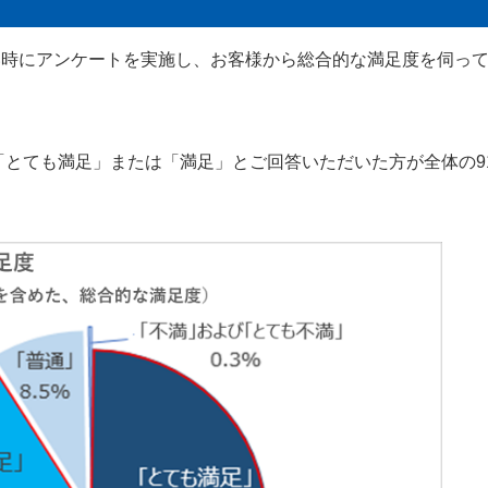
ール
あんしん夢終身
海外渡航するとき
更
い時にアンケートを実施し、お客様から総合的な満足度を伺っ
ールＲ
終身保険
確定申告・年末調整するとき
れ
書の発行・再発
支払いに向けた
定期保険
子どもが生まれるとき
「とても満足」または「満足」とご回答いただいた方が全体の91
保険固有のお手
子どもが独立・就職するとき
険
家計保障・就業不能保障
転職・退職するとき
家計保障定期保険ＮＥＯ
険のお手続き
ャラクター紹介
離婚するとき
あんしん就業不能保障保険
介護が必要になったとき
ご病気・ご不幸があったとき