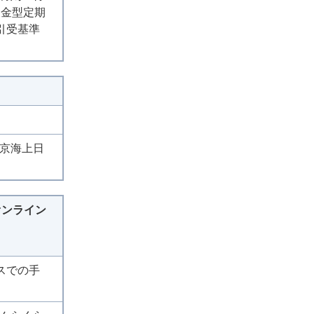
戻金型定期
引受基準
東京海上日
オンライン
スでの手