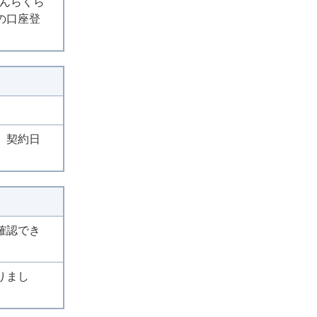
しんらくら
の口座登
、契約日
確認でき
りまし