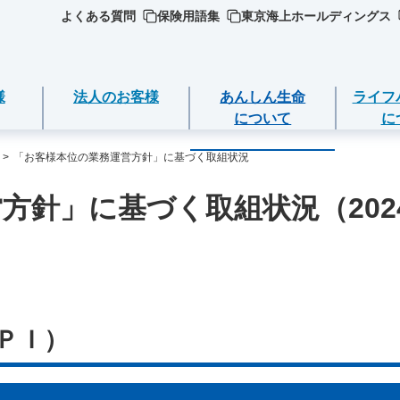
よくある質問
保険用語集
東京海上ホールディングス
様
法人のお客様
あんしん生命
ライフ
について
に
「お客様本位の業務運営方針」に基づく取組状況
方針」に基づく取組状況（202
ジごとに必要な
ついて
死亡保険（終身保険・定期保険）
ライフイベントごとのお手続き
選ぶ
ＥＯ
期金・年金等の
長生き支援終身
急な資金が必要なとき
品
営方針
スマートあんしん定期
引越しするとき
の確認・変更
品
ト保険
（お客様の声）
あんしん定期エール
結婚するとき
ＫＰＩ）
返済
加入いただける
ト保険R
守りする運動
あんしん終身エール
保険料の支払いが困難なとき
契約の解約