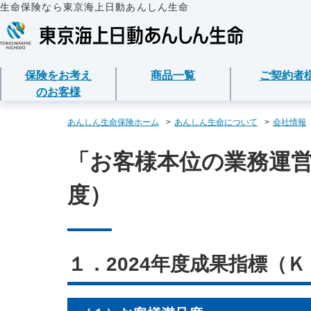
生命保険なら東京海上日動あんしん生命
保険をお考え
商品一覧
ご契約者
のお客様
保険をお考えのお客様
商品一覧
ご契約者様
法人のお客様
あんしん生命について
あんしん生命保険ホーム
あんしん生命について
会社情報
「お客様本位の業務運営
保険をお考えのお客様TOPへ
資料請求
ご契約者様TOPへ
法人のお客様TOPへ
あんしん生命についてTOPへ
保険商品から選ぶ
医療保険
企業のライフステー
東京海上グループに
各種お手続き
準備とは？
度）
ライフイベントから
メディカルＫｉｔ Ｎ
保険金・給付金・満
会社情報
東京海上日動マイページのご案内
請求
経営者の皆様向け商
心配ごとから選ぶ
メディカルＫｉｔ Ｒ
お客様本位の業務運
「ワンタイム手続き」のご案内
契約内容／登録情報
従業員の皆様向け商
保険の基礎知識
あんしん治療サポー
お客様からの贈り物
１．2024年度成果指標（
重要なお知らせ
契約者貸付の利用・
インターネットでご
あんしん治療サポー
お客様をがんからお
サービス
保険商品
保障内容の見直し・