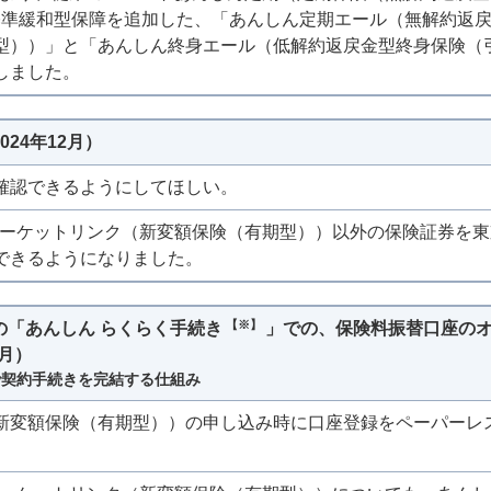
受基準緩和型保障を追加した、「あんしん定期エール（無解約返
型））」と「あんしん終身エール（低解約返戻金型終身保険（
しました。
24年12月）
確認できるようにしてほしい。
、マーケットリンク（新変額保険（有期型））以外の保険証券を
できるようになりました。
【※】
「あんしん らくらく手続き
」での、保険料振替口座の
2月）
で契約手続きを完結する仕組み
新変額保険（有期型））の申し込み時に口座登録をペーパーレ