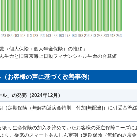
数（個人保険＋個人年金保険）の推移」
ん生命と旧東京海上日動フィナンシャル生命の合算値
み（お客様の声に基づく改善事例）
」の発売（2024年12月）
期（定期保険（無解約返戻金特則 付加[無配当]）に引受基準
があり生命保険の加入を諦めていたお客様の死亡保障ニーズに
2月より、従来のスマートあんしん定期（定期保険（無解約返戻