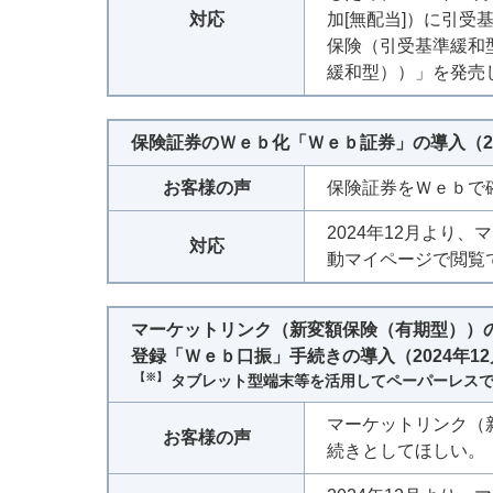
対応
加[無配当]）に引
保険（引受基準緩和
緩和型））」を発売
保険証券のＷｅｂ化「Ｗｅｂ証券」の導入（20
お客様の声
保険証券をＷｅｂで
2024年12月より
対応
動マイページで閲覧
マーケットリンク（新変額保険（有期型））の
登録「Ｗｅｂ口振」手続きの導入（2024年1
【※】
タブレット型端末等を活用してペーパーレス
マーケットリンク（
お客様の声
続きとしてほしい。