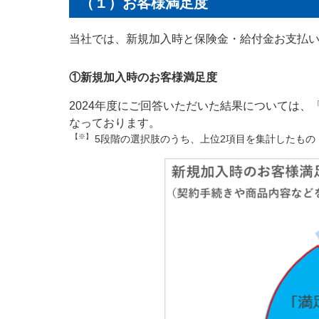
（１）お客様満足度
メディカルＫｉｔエ
サステナビリティ
法人向け保険商品
保険料支払方法の変
当社では、新規加入時と保険金・給付金お支払
メディカルＫｉｔエ
採用情報
ご相談・ご契約の流
保険証券・控除証明
①新規加入時のお客様満足度
行
保険金等の適切なお
がん保険
申込方法の違い
取組み
2024年度にご回答いただいた結果については、
変額保険・変額年金
なっております。
あんしんがん治療保
続き
あんしん解体新書
【※】
5段階の選択肢のうち、上位2項目を集計したもの
がん診断保険Ｒ
総合福祉団体定期保
CMギャラリー・キ