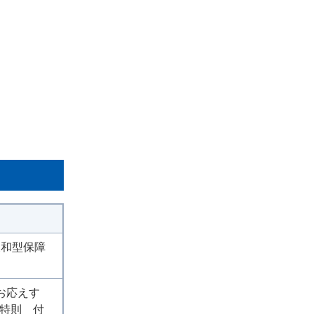
緩和型保障
お応えす
金特則 付