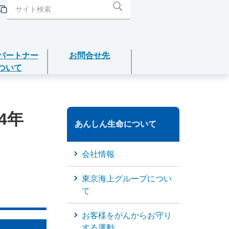
パートナー
お問合せ先
ついて
閉じる
閉じる
閉じる
閉じる
閉じる
4年
介護年金保険
あんしん生命について
あんしんねんきん介護
会社情報
あんしんねんきん介護Ｒ
東京海上グループについ
て
こども保険
お客様をがんからお守り
5年ごと利差配当付こども保険
する運動