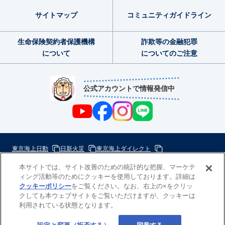
サイトマップ
コミュニティ
ガイドライン
生命保険契約者
保護機構
詐欺等の金融犯罪
について
についてのご注意
公式アカウントで情報発信中
東京海上日動
日新火災
東京海上ダイレクト
東京海上ミレア少額短期
本サイトでは、サイト改善のための統計的な把握、マーケテ
ィング活動等のためにクッキーを使用しております。詳細は
次
クッキーポリシー
をご覧ください。なお、右上の×をクリッ
の
クしても本ウェブサイトをご覧いただけますが、クッキーは
東
一
利用されている状態となります。
京
歩
海
の