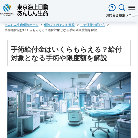
閉じる
お問合せ
検索
メニュー
あんしん生命保険ホーム
保険をお考えのお客様
生命保険の選び方
保険をお考え
のお客様
手術給付金はいくらもらえる？給付対象となる手術や限度額を解説
保険をお考えのお客様TOPへ
商品一覧
保険商品から選ぶ
ライフイベントから選ぶ
資料請求
ご契約者様
手術給付金はいくらもらえる？給付
心配ごとから選ぶ
保険の基礎知識
医療保険
ご契約者様TOPへ
法人のお客様
対象となる手術や限度額を解説
インターネットでご加入いただけ
法人向け保険商品
メディカルＫｉｔ ＮＥＯ
メディカルＫｉｔ Ｒ
東京海上日動マイページのご案内
「ワンタイム手続き」のご案内
法人のお客様TOPへ
あんしん生命
について
る保険商品
あんしん治療サポート保険
あんしん治療サポート保険R
重要なお知らせ
サービス
企業のライフステージごとに必要
経営者の皆様向け商品
あんしん生命についてTOPへ
ライフパートナー
について
ご相談・ご契約の流れ
申込方法の違い
メディカルＫｉｔエール
メディカルＫｉｔエールＲ
な準備とは？
東京海上グループについて
会社情報
各種お手続き
がん保険
従業員の皆様向け商品
お客様本位の業務運営方針
お客様からの贈り物（お客様の
あんしんがん治療保険
がん診断保険Ｒ
保険金・給付金・満期金・年金等
契約内容／登録情報の確認・変更
資料請求
声）
死亡保険（終身保険・定期保険）
の請求
お客様をがんからお守りする運動
サステナビリティ
長生き支援終身
スマートあんしん定期
契約者貸付の利用・返済
保障内容の見直し・契約の解約
採用情報
保険金等の適切なお支払いに向け
お問い合わせ
あんしん定期エール
あんしん終身エール
保険料支払方法の変更
保険証券・控除証明書の発行・再
た取組み
あんしん夢終身
終身保険
発行
あんしん解体新書
CMギャラリー・キャラクター紹介
定期保険
変額保険・変額年金保険固有のお
総合福祉団体定期保険のお手続き
よくある質問
家計保障・就業不能保障
手続き