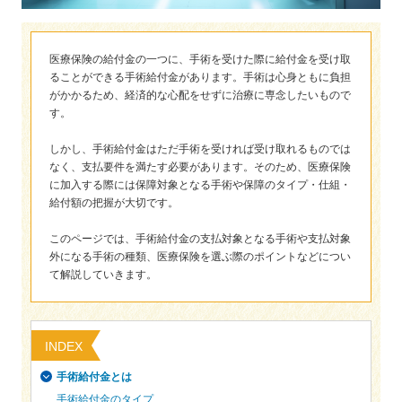
保険用語集
家計保障定期保険ＮＥＯ
あんしん就業不能保障保険
東京海上ホールディングス
ライフイベントごとのお手続き
介護年金保険
あんしんねんきん介護
あんしんねんきん介護Ｒ
医療保険の給付金の一つに、手術を受けた際に給付金を受け取
急な資金が必要なとき
引越しするとき
ることができる手術給付金があります。手術は心身ともに負担
結婚するとき
保険料の支払いが困難なとき
こども保険
がかかるため、経済的な心配をせずに治療に専念したいもので
海外渡航するとき
確定申告・年末調整するとき
す。
5年ごと利差配当付こども保険
子どもが生まれるとき
子どもが独立・就職するとき
転職・退職するとき
離婚するとき
しかし、手術給付金はただ手術を受ければ受け取れるものでは
個人年金保険
なく、支払要件を満たす必要があります。そのため、医療保険
介護が必要になったとき
ご病気・ご不幸があったとき
個人年金保険
に加入する際には保障対象となる手術や保障のタイプ・仕組・
給付額の把握が大切です。
変額保険
このページでは、手術給付金の支払対象となる手術や支払対象
マーケットリンク
外になる手術の種類、医療保険を選ぶ際のポイントなどについ
て解説していきます。
INDEX
手術給付金とは
手術給付金のタイプ