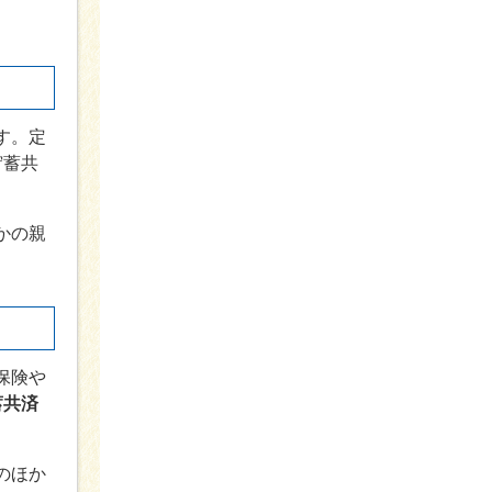
す。定
貯蓄共
かの親
保険や
蓄共済
のほか