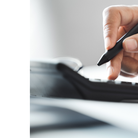
メディカルＫｉｔエ
サステナビリティ
法人向け保険商品
保険料支払方法の変
メディカルＫｉｔエ
採用情報
ご相談・ご契約の流
保険証券・控除証明
行
保険金等の適切なお
がん保険
申込方法の違い
取組み
変額保険・変額年金
あんしんがん治療保
続き
あんしん解体新書
がん診断保険Ｒ
総合福祉団体定期保
CMギャラリー・キ