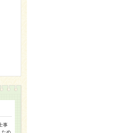
士事
」ため