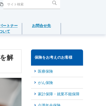
パートナー
お問合せ先
ついて
閉じる
閉じる
閉じる
閉じる
閉じる
介護年金保険
告を解
保険をお考えのお客様
あんしんねんきん介護
医療保険
あんしんねんきん介護Ｒ
がん保険
こども保険
家計保障・就業不能保障
5年ごと利差配当付こども保険
介護年金保険