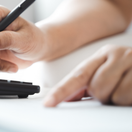
ール
あんしん夢終身
海外渡航するとき
更
ールＲ
終身保険
確定申告・年末調整するとき
れ
書の発行・再発
支払いに向けた
定期保険
子どもが生まれるとき
保険固有のお手
子どもが独立・就職するとき
険
家計保障・就業不能保障
転職・退職するとき
家計保障定期保険ＮＥＯ
険のお手続き
ャラクター紹介
離婚するとき
あんしん就業不能保障保険
介護が必要になったとき
ご病気・ご不幸があったとき