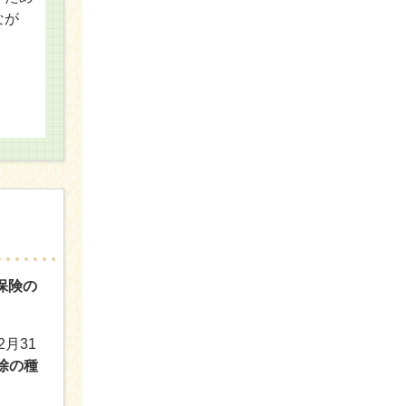
なが
保険の
月31
除の種