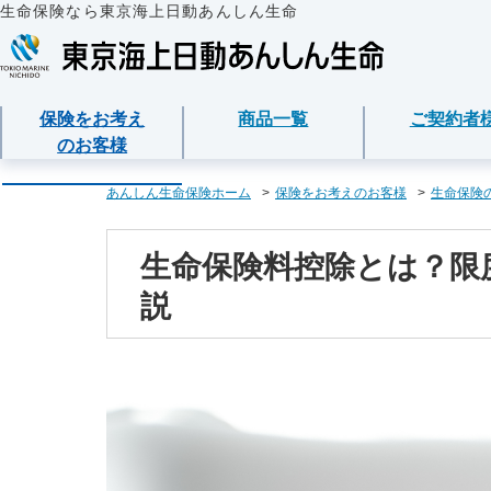
生命保険なら東京海上日動あんしん生命
保険をお考え
商品一覧
ご契約者
のお客様
保険をお考えのお客様
商品一覧
ご契約者様
法人のお客様
あんしん生命について
あんしん生命保険ホーム
保険をお考えのお客様
生命保険
保険をお考えのお客様TOPへ
資料請求
ご契約者様TOPへ
法人のお客様TOPへ
あんしん生命についてTOPへ
保険商品から選ぶ
医療保険
企業のライフステー
東京海上グループに
各種お手続き
生命保険料控除とは？限
準備とは？
説
ライフイベントから
メディカルＫｉｔ Ｎ
保険金・給付金・満
会社情報
東京海上日動マイページのご案内
請求
経営者の皆様向け商
心配ごとから選ぶ
メディカルＫｉｔ Ｒ
お客様本位の業務運
「ワンタイム手続き」のご案内
契約内容／登録情報
従業員の皆様向け商
保険の基礎知識
あんしん治療サポー
お客様からの贈り物
重要なお知らせ
契約者貸付の利用・
インターネットでご
あんしん治療サポー
お客様をがんからお
サービス
保険商品
保障内容の見直し・