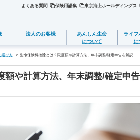
よくある質問
保険用語集
東京海上ホールディングス
様
法人のお客様
あんしん生命
ライフ
について
に
の選び方
生命保険料控除とは？限度額や計算方法、年末調整/確定申告を解説
ジごとに必要な
ついて
死亡保険（終身保険・定期保険）
ライフイベントごとのお手続き
度額や計算方法、年末調整/確定申
選ぶ
ＥＯ
期金・年金等の
長生き支援終身
急な資金が必要なとき
品
営方針
スマートあんしん定期
引越しするとき
の確認・変更
品
ト保険
（お客様の声）
あんしん定期エール
結婚するとき
返済
加入いただける
ト保険R
守りする運動
あんしん終身エール
保険料の支払いが困難なとき
契約の解約