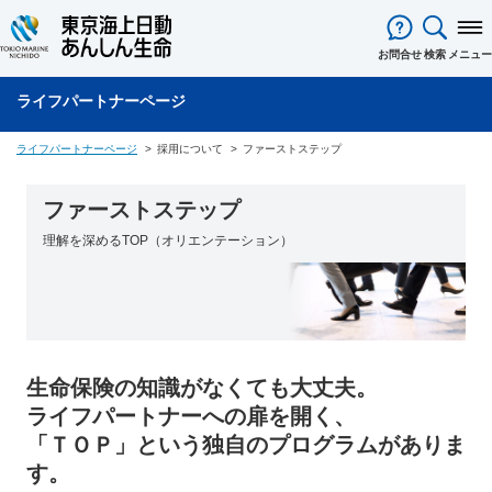
閉じる
お問合せ
検索
メニュー
ライフパートナーページ
ライフパートナーについて
ライフパートナーとは
東京海上グループの強み
採用について
ライフパートナーページ
採用について
ファーストステップ
キャリアプラン
MDRT会員紹介
募集要項
採用に関するQ&A
各種制度
採用に関するお問い合わせ
ファーストステップ
研修制度
報酬制度
支社一覧
ファーストステップ
表彰制度
代理店移行制度
ライフパートナー営業部拠点一覧
理解を深めるTOP（オリエンテーション）
採用に関するお問い合わせ
よくある質問
保険用語集
生命保険の知識がなくても大丈夫。
東京海上ホールディングス
ライフパートナーへの扉を開く、
「ＴＯＰ」という独自のプログラムがありま
す。